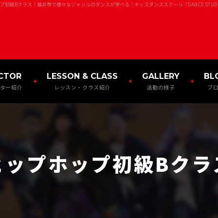
プ初級Bクラス
｜福井市で様々なジャンルのダンスが学べる！キッズダンススクール「DANCE STUDIO 
CTOR
LESSON & CLASS
GALLERY
BL
ター紹介
レッスン・クラス紹介
活動の様子
ブ
ヒップホップ初級Bクラ